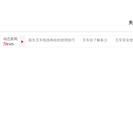
关
动态新闻
现的几种故障
延长叉车电池寿命的使用技巧
叉车你了解多少
叉车安全使
N
EWS