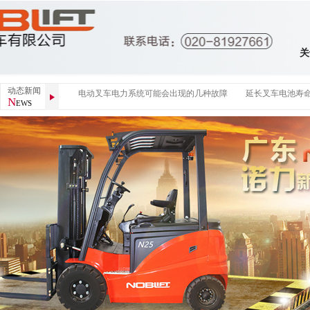
关
动态新闻
高车及注意事项
电动叉车电力系统可能会出现的几种故障
延长叉车电池寿命
N
EWS