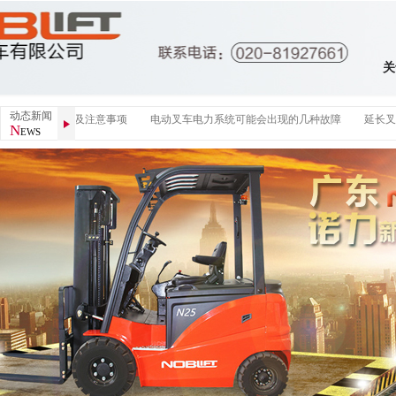
关
动态新闻
确操作堆高车及注意事项
电动叉车电力系统可能会出现的几种故障
延长叉车
N
EWS